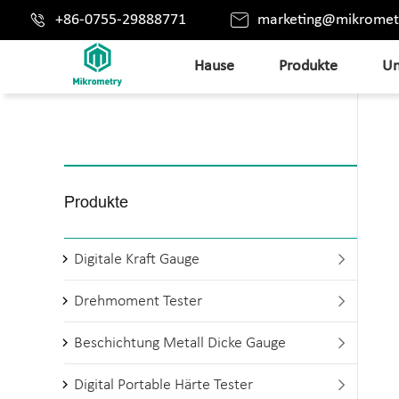


+86-0755-29888771
marketing@mikromet
Hause
Produkte
Un
Produkte
Digitale Kraft Gauge

Drehmoment Tester

Beschichtung Metall Dicke Gauge

Digital Portable Härte Tester
