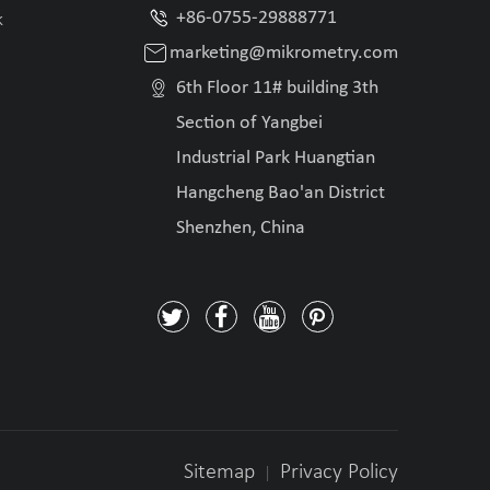

+86-0755-29888771
k

marketing@mikrometry.com

6th Floor 11# building 3th
Section of Yangbei
Industrial Park Huangtian
Hangcheng Bao'an District
Shenzhen, China




Sitemap
Privacy Policy
|