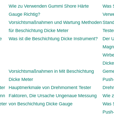
Wie zu Verwenden Gummi Shore Härte
Was S
Gauge Richtig?
Verwe
Vorsichtsmaßnahmen und Wartung Methoden
Stand
für Beschichtung Dicke Meter
Teste
e
Was ist die Beschichtung Dicke Instrument?
Der U
Magne
Wirbe
Dicke
Vorsichtsmaßnahmen in Mit Beschichtung
Gemei
Dicke Meter
Push-
ter
Hauptmerkmale von Drehmoment Tester
Drehm
enn
Faktoren, Die Ursache Ungenaue Messung
Wie 
eter
von Beschichtung Dicke Gauge
Was S
Push-