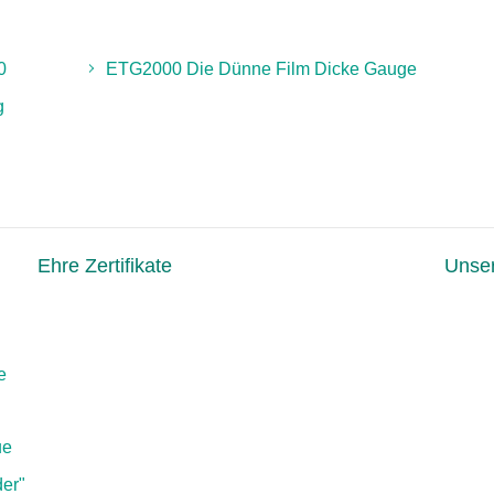
0
ETG2000 Die Dünne Film Dicke Gauge
g
Ehre Zertifikate
Unser
e
ue
er"