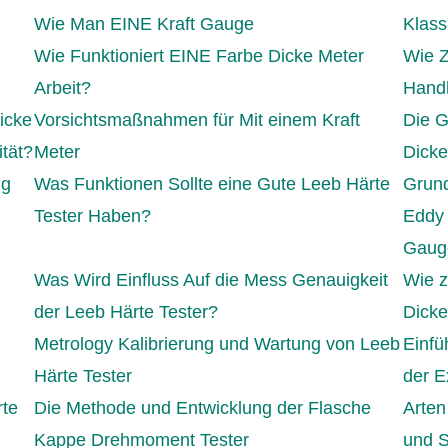
Wie Man EINE Kraft Gauge
Klass
Wie Funktioniert EINE Farbe Dicke Meter
Wie Z
Arbeit?
Hand
icke
Vorsichtsmaßnahmen für Mit einem Kraft
Die G
ität?
Meter
Dicke
ng
Was Funktionen Sollte eine Gute Leeb Härte
Grund
Tester Haben?
Eddy 
Gaug
Was Wird Einfluss Auf die Mess Genauigkeit
Wie z
der Leeb Härte Tester?
Dicke
Metrology Kalibrierung und Wartung von Leeb
Einfü
Härte Tester
der E
rte
Die Methode und Entwicklung der Flasche
Arten
Kappe Drehmoment Tester
und S