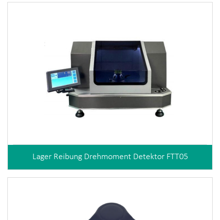
Lager Reibung Drehmoment Detektor FTT05