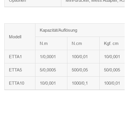
Optionen
Mini-drucker, Mess Adapter, RS
Kapazität/Auflösung
Modell
N.m
N.cm
Kgf. cm
ETTA1
1/0,0001
100/0,01
10/0,001
ETTA5
5/0,0005
500/0,05
50/0,005
ETTA10
10/0,001
1000/0,1
100/0,01