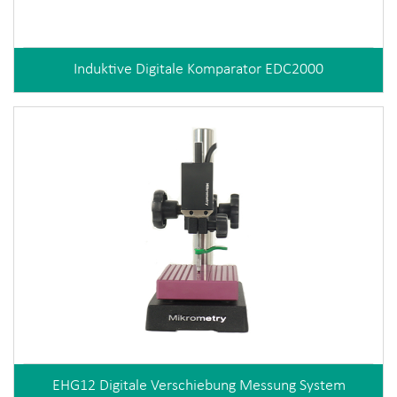
Induktive Digitale Komparator EDC2000
EHG12 Digitale Verschiebung Messung System