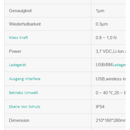
Genauigkeit
1μm
Wiederholbarkeit
0.3μm
0.8 ~ 1,0 N
Mess
Kraft
Power
3,7 VDC,Li-Ion a
USB/BM
Ladegerät
Ladegerät
USB,wireless inte
Ausgang
Interface
0 ~ 40 ℃,20 ~ 8
Betriebs
Umwelt
IP54
Ebene
Von
Schutz
Dimension
210*160*280mm