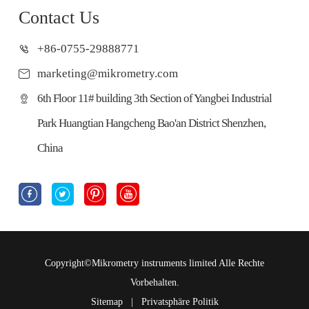
Contact Us
+86-0755-29888771
marketing@mikrometry.com
6th Floor 11# building 3th Section of Yangbei Industrial
Park Huangtian Hangcheng Bao'an District Shenzhen,
China




Copyright©
Mikrometry instruments limited
Alle Rechte
Vorbehalten.
Sitemap
|
Privatsphäre Politik