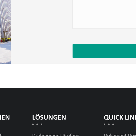
MEN
LÖSUNGEN
QUICK LIN
il
Drehmoment Prüfung
Dokument Do