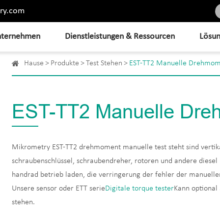
ry.com
ternehmen
Dienstleistungen & Ressourcen
Lösu
Hause
Produkte
Test Stehen
EST-TT2 Manuelle Drehmome
EST-TT2 Manuelle Dre
Mikrometry EST-TT2 drehmoment manuelle test steht sind vertika
schraubenschlüssel, schraubendreher, rotoren und andere diesel p
handrad betrieb laden, die verringerung der fehler der manuell
Unsere sensor oder ETT serie
Digitale torque tester
Kann optional
stehen.