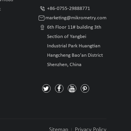

+86-0755-29888771
k

marketing@mikrometry.com

6th Floor 11# building 3th
Section of Yangbei
Industrial Park Huangtian
Hangcheng Bao'an District
Shenzhen, China




Sitemap
Privacy Policy
|