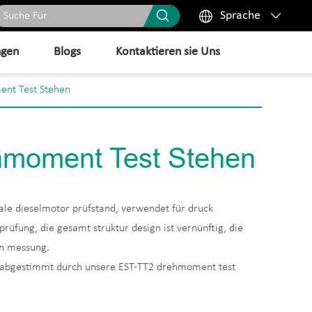



Sprache
ngen
Blogs
Kontaktieren sie Uns
nt Test Stehen
hmoment Test Stehen
le dieselmotor prüfstand, verwendet für druck
rüfung, die gesamt struktur design ist vernünftig, die
en messung.
 abgestimmt durch unsere EST-TT2 drehmoment test