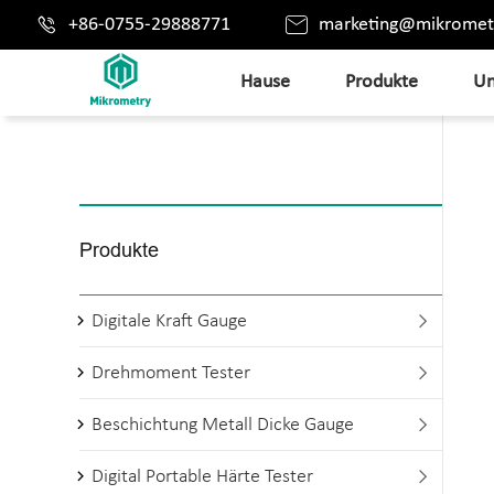


+86-0755-29888771
marketing@mikromet
Hause
Produkte
Un
Produkte
Digitale Kraft Gauge

Drehmoment Tester

Beschichtung Metall Dicke Gauge

Digital Portable Härte Tester
