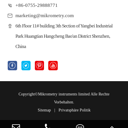
+86-0755-29888771
marketing@mikrometry.com
6th Floor 11# building 3th Section of Yangbei Industrial
Park Huangtian Hangcheng Bao'an District Shenzhen,
China




Copyright©
Mikrometry instruments limited
Alle Rechte
Vorbehalten.
Sitemap
|
Privatsphäre Politik